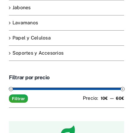
Jabones
Lavamanos
Papel y Celulosa
Soportes y Accesorios
Filtrar por precio
Precio:
—
Pre
Pre
10€
60€
Filtrar
mín
máx