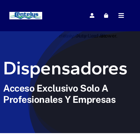
Saltar
al
Toggle
contenido
Navigat
Inicio
Dispensadores
Papel y Celulosa
Acceso Exclusivo Solo A
Jabones
Profesionales Y Empresas
Lavamanos