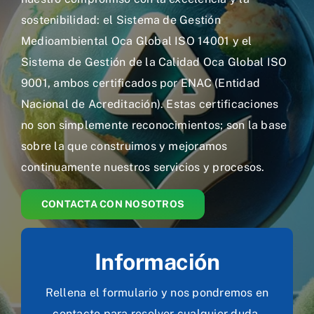
Dispensadores
sostenibilidad: el Sistema de Gestión
Medioambiental Oca Global ISO 14001 y el
Dosificadores
Sistema de Gestión de la Calidad Oca Global ISO
9001, ambos certificados por ENAC (Entidad
Nacional de Acreditación). Estas certificaciones
Soportes y Accesorios
no son simplemente reconocimientos; son la base
sobre la que construimos y mejoramos
continuamente nuestros servicios y procesos.
Contacto
CONTACTA CON NOSOTROS
Información
Rellena el formulario y nos pondremos en
contacto para resolver cualquier duda.