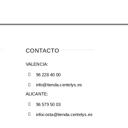
CONTACTO
VALENCIA:
96 228 40 00
info@tienda.centelys.es
ALICANTE:
96 579 50 03
infocosta@tienda.centelys.es