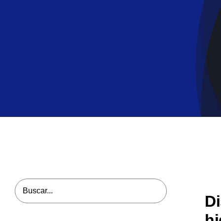
Di
hi