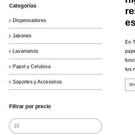
Categorías
re
es
Dispensadores
Jabones
En T
pape
Lavamanos
func
Papel y Celulosa
tus 
Soportes y Accesorios
Or
Filtrar por precio
Precio
mínimo