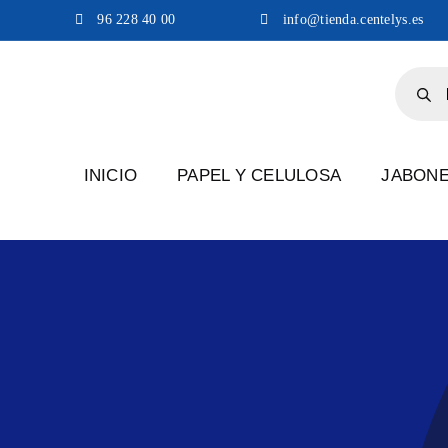
Saltar
96 228 40 00
info@tienda.centelys.es
al
contenido
Búsqu
de
produc
INICIO
PAPEL Y CELULOSA
JABON