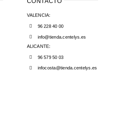
CONTACTO
VALENCIA:
96 228 40 00
info@tienda.centelys.es
ALICANTE:
96 579 50 03
infocosta@tienda.centelys.es