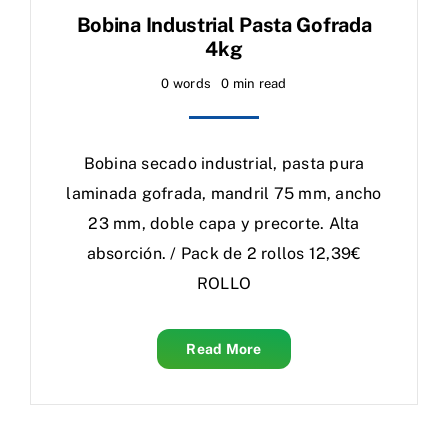
Dispensadores
Bobina Industrial Pasta Gofrada
4kg
Dosificadores
0 words
0 min read
Bobina secado industrial, pasta pura
Soportes y Accesorios
laminada gofrada, mandril 75 mm, ancho
23 mm, doble capa y precorte. Alta
Contacto
absorción. / Pack de 2 rollos 12,39€
ROLLO
Read More